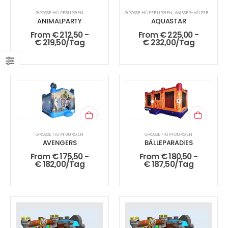
GROSSE HÜPFBURGEN
GROSSE HÜPFBURGEN
,
WASSER-HÜPFBURGEN
ANIMALPARTY
AQUASTAR
From
€
212,50
-
From
€
225,00
-
€
219,50
/Tag
€
232,00
/Tag
GROSSE HÜPFBURGEN
GROSSE HÜPFBURGEN
AVENGERS
BÄLLEPARADIES
From
€
175,50
-
From
€
180,50
-
€
182,00
/Tag
€
187,50
/Tag