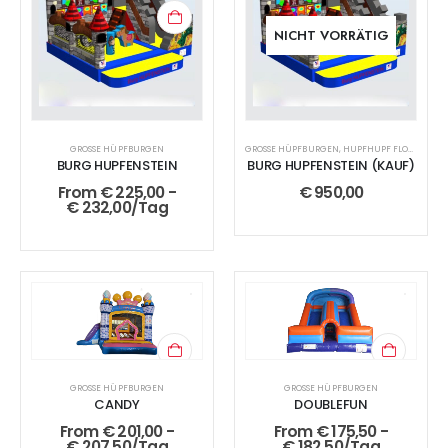
NICHT VORRÄTIG
GROSSE HÜPFBURGEN
GROSSE HÜPFBURGEN
,
HUPFHUPF FLOHMARKT
BURG HUPFENSTEIN
BURG HUPFENSTEIN (KAUF)
From
€
225,00
-
€
950,00
€
232,00
/Tag
GROSSE HÜPFBURGEN
GROSSE HÜPFBURGEN
CANDY
DOUBLEFUN
From
€
201,00
-
From
€
175,50
-
€
207,50
/Tag
€
182,50
/Tag