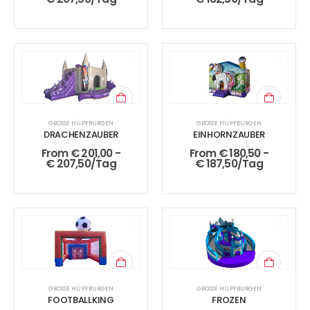
GROSSE HÜPFBURGEN
GROSSE HÜPFBURGEN
DRACHENZAUBER
EINHORNZAUBER
From
€
201,00
-
From
€
180,50
-
€
207,50
/Tag
€
187,50
/Tag
GROSSE HÜPFBURGEN
GROSSE HÜPFBURGEN
FOOTBALLKING
FROZEN