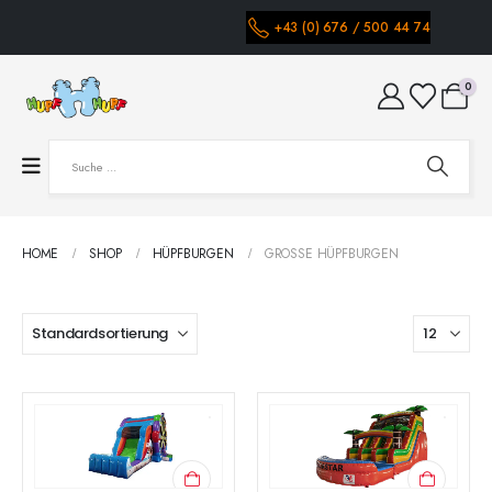
+43 (0) 676 / 500 44 74
0
HOME
SHOP
HÜPFBURGEN
GROSSE HÜPFBURGEN