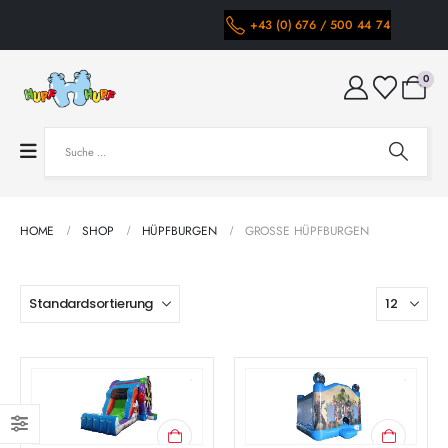
+43 (0) 676 / 500 44 74
0
HOME
SHOP
HÜPFBURGEN
GROSSE HÜPFBURGEN