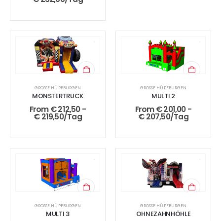
GROSSE HÜPFBURGEN
GROSSE HÜPFBURGEN
MONSTERTRUCK
MULTI 2
From
€
212,50
-
From
€
201,00
-
€
219,50
/Tag
€
207,50
/Tag
GROSSE HÜPFBURGEN
GROSSE HÜPFBURGEN
MULTI 3
OHNEZAHNHÖHLE