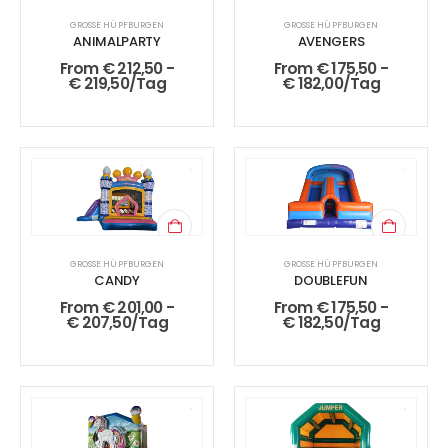
GROSSE HÜPFBURGEN
GROSSE HÜPFBURGEN
ANIMALPARTY
AVENGERS
From
€
212,50
-
From
€
175,50
-
€
219,50
/Tag
€
182,00
/Tag
GROSSE HÜPFBURGEN
GROSSE HÜPFBURGEN
CANDY
DOUBLEFUN
From
€
201,00
-
From
€
175,50
-
€
207,50
/Tag
€
182,50
/Tag