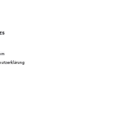
ES
um
hutzerklärung