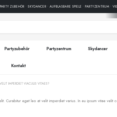
ARTY ZUBEHÖR • SKYDANCER • AUFBLASBARE SPIELE • PARTYZENTRUM • VI
Partyzubehör
Partyzentrum
Skydancer
Kontakt
ELIT IMPERDIET VIACULIS VITAES?
. Curabitur eget leo at velit imperdiet varius. In eu ipsum vitae velit c