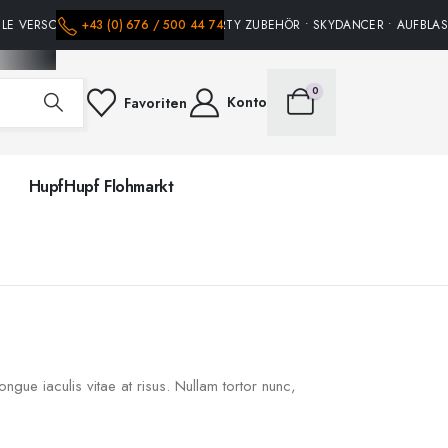
ELE VERSCHIEDENE HÜPFBURGEN • PARTY ZUBEHÖR • SKYDANCER • AUFBLASB
+43 (0) 676 / 500 44 74
0
Konto
Favoriten
HupfHupf Flohmarkt
ongue iaculis vitae at risus. Nullam tortor nunc,