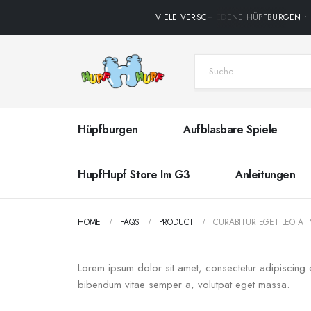
VIELE VERSCHIEDENE HÜPFBURGEN • P
Hüpfburgen
Aufblasbare Spiele
HupfHupf Store Im G3
Anleitungen
HOME
FAQS
PRODUCT
CURABITUR EGET LEO AT V
Lorem ipsum dolor sit amet, consectetur adipiscing elit
bibendum vitae semper a, volutpat eget massa.