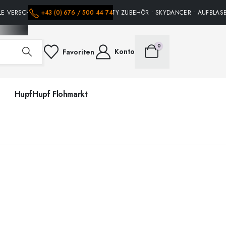
LE VERSCHIEDENE HÜPFBURGEN • PARTY ZUBEHÖR • SKYDANCER • AUFBLASBA
+43 (0) 676 / 500 44 74
0
Konto
Favoriten
HupfHupf Flohmarkt