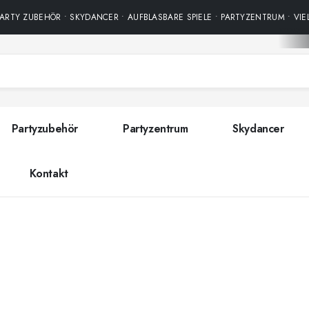
RTY ZUBEHÖR • SKYDANCER • AUFBLASBARE SPIELE • PARTYZENTRUM • VIE
Partyzubehör
Partyzentrum
Skydancer
Kontakt