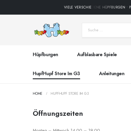
VIELE VERSCHIEDENE HÜPFBURGEN • PA
Hüpfburgen
Aufblasbare Spiele
HupfHupf Store Im G3
Anleitungen
HOME
HUPFHUPF STORE IM G3
Öffnungszeiten
Montag – Mittwoch 14:00 – 19:00