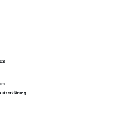
ES
um
hutzerklärung