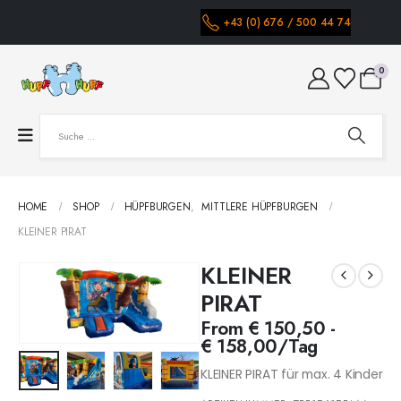
+43 (0) 676 / 500 44 74
0
HOME
SHOP
HÜPFBURGEN
,
MITTLERE HÜPFBURGEN
KLEINER PIRAT
KLEINER
PIRAT
From
€
150,50
-
€
158,00
/Tag
KLEINER PIRAT für max. 4 Kinder