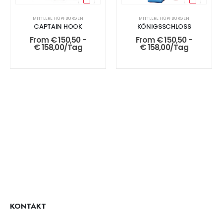
MITTLERE HÜPFBURGEN
MITTLERE HÜPFBURGEN
CAPTAIN HOOK
KÖNIGSSCHLOSS
From
€
150,50
-
From
€
150,50
-
€
158,00
/Tag
€
158,00
/Tag
KONTAKT