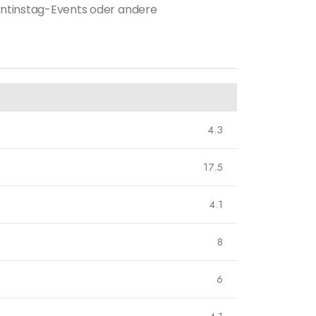
lentinstag-Events oder andere
4.3
17.5
4.1
8
6