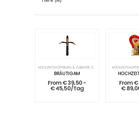
Tiefe (m)
HOCHZEITSHÜPFBURG & ZUBEHÖR
,
SKYDANCER
HOCHZEITSHÜPFB
BRÄUTIGAM
HOCHZEI
From
€
39,50
-
From
€
€
45,50
/Tag
€
89,0