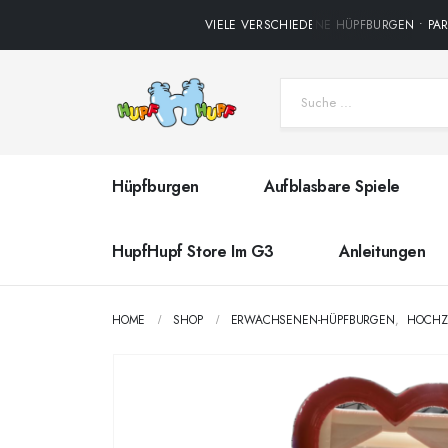
VIELE VERSCHIEDENE HÜPFBURGEN • PARTY
Hüpfburgen
Aufblasbare Spiele
HupfHupf Store Im G3
Anleitungen
HOME
SHOP
ERWACHSENEN-HÜPFBURGEN
,
HOCHZ