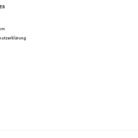
ES
um
hutzerklärung