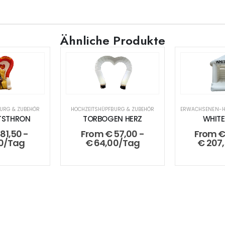
Ähnliche Produkte
URG & ZUBEHÖR
HOCHZEITSHÜPFBURG & ZUBEHÖR
ERWACHSENEN-H
TSTHRON
TORBOGEN HERZ
WHITE
81,50
-
From
€
57,00
-
From
0
/Tag
€
64,00
/Tag
€
207,