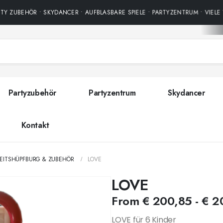
 ZUBEHÖR • SKYDANCER • AUFBLASBARE SPIELE • PARTYZENTRUM • VIELE 
Partyzubehör
Partyzentrum
Skydancer
Kontakt
EITSHÜPFBURG & ZUBEHÖR
LOVE
LOVE
From
€
200,85
-
€
20
LOVE für 6 Kinder