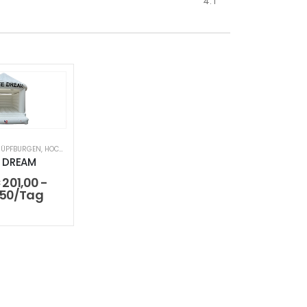
4.1
ÜPFBURGEN
,
HOCHZEITSHÜPFBURG & ZUBEHÖR
 DREAM
€
201,00
-
50
/Tag