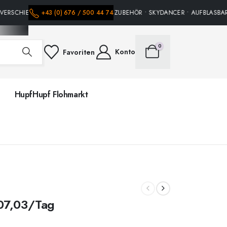
VERSCHIEDENE HÜPFBURGEN • PARTY ZUBEHÖR • SKYDANCER • AUFBLASBARE 
+43 (0) 676 / 500 44 74
0
Konto
Favoriten
HupfHupf Flohmarkt
7,03
/Tag