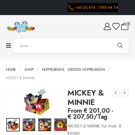
+43 (0) 676 / 500 44 74
0
HOME
SHOP
HÜPFBURGEN
,
GROSSE HÜPFBURGEN
MICKEY & MINNIE
MICKEY &
MINNIE
From
€
201,00
-
€
207,50
/Tag
MICKEY & MINNIE für max. 8
Kinder