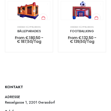
GROSSE HÜPFBURGEN
GROSSE HÜPFBURGEN
BÄLLEPARADIES
FOOTBALLKING
From
€
180,50
-
From
€
132,50
-
€
187,50
/Tag
€
139,50
/Tag
KONTAKT
ADRESSE
Resselgasse 1, 2201 Gerasdorf