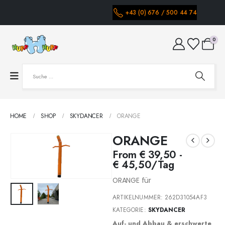
+43 (0) 676 / 500 44 74
0
HOME
SHOP
SKYDANCER
ORANGE
ORANGE
From
€
39,50
-
€
45,50
/Tag
ORANGE für
ARTIKELNUMMER:
262D31054AF3
KATEGORIE:
SKYDANCER
Auf- und Abbau & erschwerte