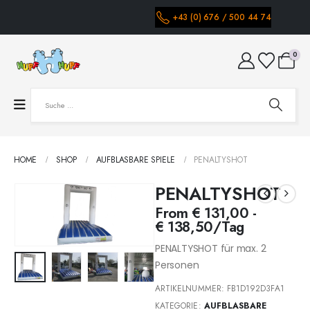
+43 (0) 676 / 500 44 74
0
HOME
SHOP
AUFBLASBARE SPIELE
PENALTYSHOT
PENALTYSHOT
From
€
131,00
-
€
138,50
/Tag
PENALTYSHOT für max. 2
Personen
ARTIKELNUMMER:
FB1D192D3FA1
KATEGORIE:
AUFBLASBARE