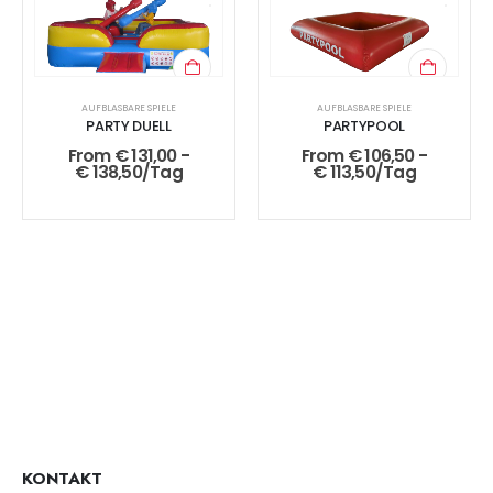
AUFBLASBARE SPIELE
AUFBLASBARE SPIELE
PARTY DUELL
PARTYPOOL
From
€
131,00
-
From
€
106,50
-
€
138,50
/Tag
€
113,50
/Tag
KONTAKT