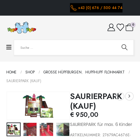
+43 (0) 676 / 500 44 74
0
HOME
SHOP
GROSSE HÜPFBURGEN
,
HUPFHUPF FLOHMARKT
SAURIERPARK (KAUF)
SAURIERPARK
(KAUF)
€
950,00
SAURIERPARK für max. 6 Kinder
ARTIKELNUMMER:
27679AC4676E-