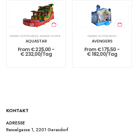
GROSSE HÜPFBURGEN
,
WASSER-HÜPFBURGEN
GROSSE HÜPFBURGEN
AQUASTAR
AVENGERS
From
€
225,00
-
From
€
175,50
-
€
232,00
/Tag
€
182,00
/Tag
KONTAKT
ADRESSE
Resselgasse 1, 2201 Gerasdorf