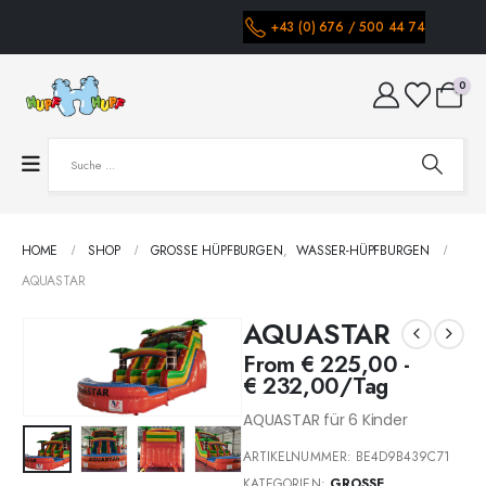
+43 (0) 676 / 500 44 74
0
HOME
SHOP
GROSSE HÜPFBURGEN
,
WASSER-HÜPFBURGEN
AQUASTAR
AQUASTAR
From
€
225,00
-
€
232,00
/Tag
AQUASTAR für 6 Kinder
ARTIKELNUMMER:
BE4D9B439C71
KATEGORIEN:
GROSSE H