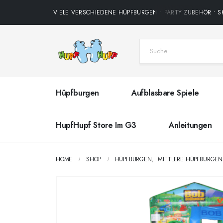
VIELE VERSCHIEDENE HÜPFBURGEN • PARTY ZUBEHÖR • SKY
Hüpfburgen
Aufblasbare Spiele
HupfHupf Store Im G3
Anleitungen
HOME
SHOP
HÜPFBURGEN
,
MITTLERE HÜPFBURGEN