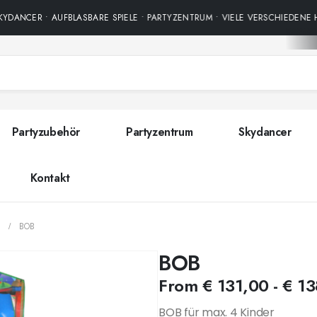
DANCER • AUFBLASBARE SPIELE • PARTYZENTRUM • VIELE VERSCHIEDENE H
Partyzubehör
Partyzentrum
Skydancer
Kontakt
BOB
BOB
From
€
131,00
-
€
13
BOB für max. 4 Kinder