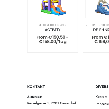
MITTLERE HÜPFBURGEN
MITTLERE HÜPFBUR
ACTIVITY
DELPHIN
From
€
150,50
-
From
€
€
158,00
/Tag
€
158,
KONTAKT
DIVERS
Kontakt
ADRESSE
Resselgasse 1, 2201 Gerasdorf
Impress