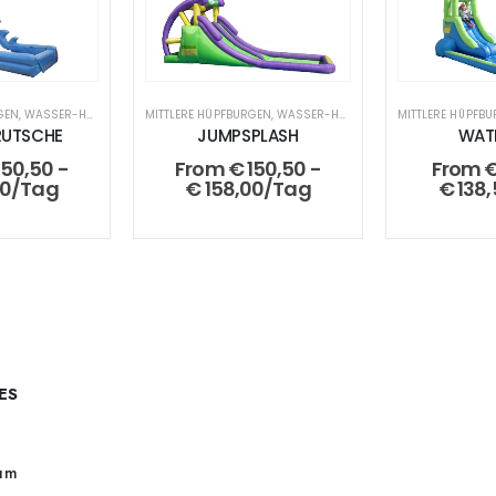
GEN
,
WASSER-HÜPFBURGEN
MITTLERE HÜPFBURGEN
,
WASSER-HÜPFBURGEN
MITTLERE HÜPFB
RUTSCHE
JUMPSPLASH
WAT
150,50
-
From
€
150,50
-
From
00
/Tag
€
158,00
/Tag
€
138,
ES
um