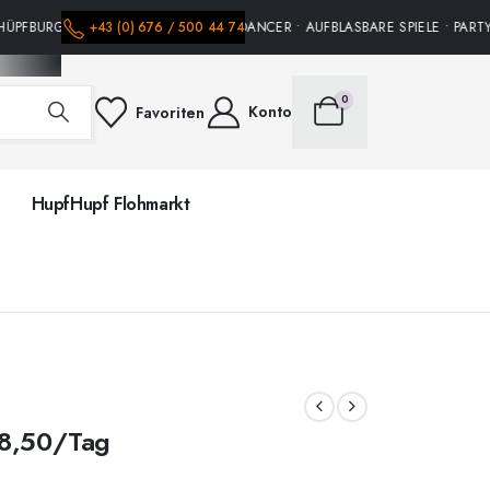
ÜPFBURGEN • PARTY ZUBEHÖR • SKYDANCER • AUFBLASBARE SPIELE • PARTY
+43 (0) 676 / 500 44 74
0
Konto
Favoriten
HupfHupf Flohmarkt
8,50
/Tag