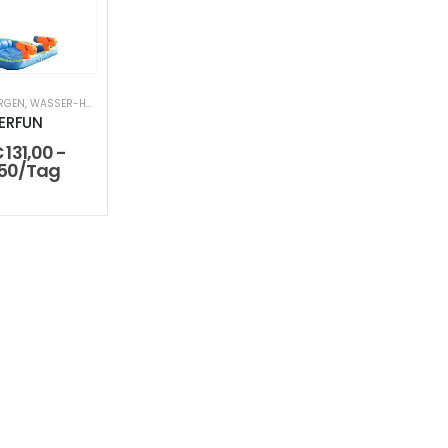
URGEN
,
WASSER-HÜPFBURGEN
ERFUN
€
131,00
-
50
/Tag