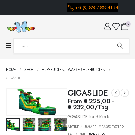
+43 (0) 676 / 500 44 74
0
HOME
SHOP
HÜPFBURGEN
,
WASSER-HÜPFBURGEN
GIGASLIDE
GIGASLIDE
From
€
225,00
-
€
232,00
/Tag
GIGASLIDE für 6 Kinder
ARTIKELNUMMER:
9EA353E571F9
KATEGORIE:
WASSER-