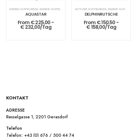
GROSSE HÜPFBURGEN
,
WASSER-HÜPFBURGEN
MITTLERE HÜPFBURGEN
,
WASSER-HÜPFBURGEN
AQUASTAR
DELPHINRUTSCHE
From
€
225,00
-
From
€
150,50
-
€
232,00
/Tag
€
158,00
/Tag
KONTAKT
ADRESSE
Resselgasse 1, 2201 Gerasdorf
Telefon
Telefon: +43 (0) 676 / 500 44 74