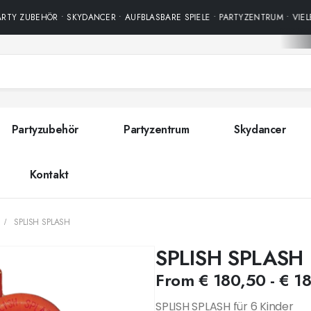
TY ZUBEHÖR • SKYDANCER • AUFBLASBARE SPIELE • PARTYZENTRUM • VIELE
Partyzubehör
Partyzentrum
Skydancer
Kontakt
SPLISH SPLASH
SPLISH SPLASH
From
€
180,50
-
€
18
SPLISH SPLASH für 6 Kinder