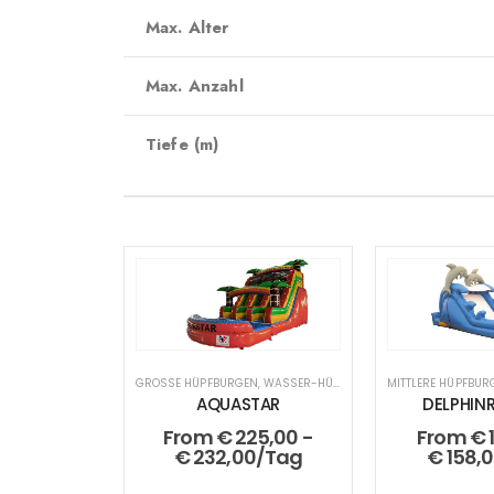
Max. Alter
Max. Anzahl
Tiefe (m)
GROSSE HÜPFBURGEN
,
WASSER-HÜPFBURGEN
MITTLERE HÜPFBUR
AQUASTAR
DELPHIN
From
€
225,00
-
From
€
€
232,00
/Tag
€
158,