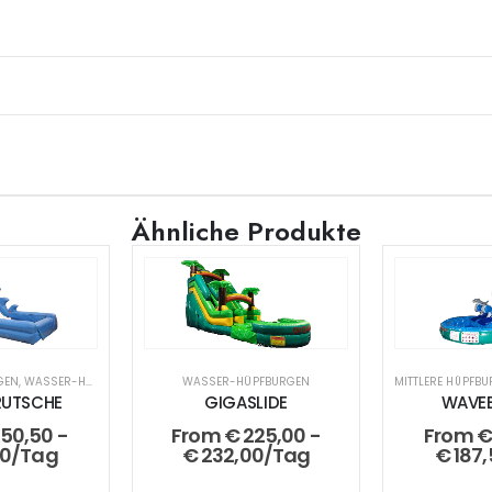
Ähnliche Produkte
GEN
,
WASSER-HÜPFBURGEN
WASSER-HÜPFBURGEN
MITTLERE HÜPFB
RUTSCHE
GIGASLIDE
WAVEB
150,50
-
From
€
225,00
-
From
€
00
/Tag
€
232,00
/Tag
€
187,