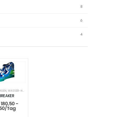
8
6
4
URGEN
,
WASSER-HÜPFBURGEN
REAKER
180,50
-
50
/Tag