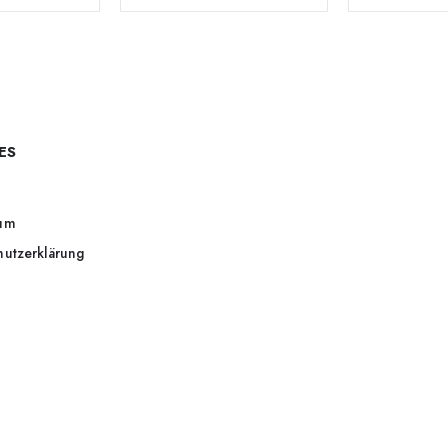
ES
um
hutzerklärung