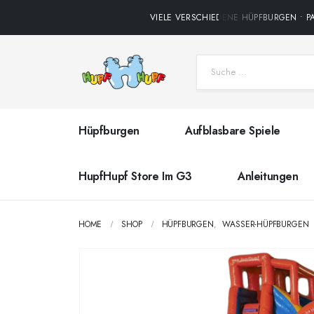
VIELE VERSCHIEDENE HÜPFBURGEN • PAR
Hüpfburgen
Aufblasbare Spiele
HupfHupf Store Im G3
Anleitungen
HOME
SHOP
HÜPFBURGEN
,
WASSER-HÜPFBURGEN