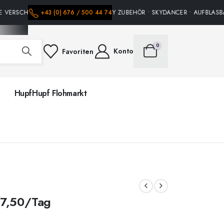
 VERSCHIEDENE HÜPFBURGEN • PARTY ZUBEHÖR • SKYDANCER • AUFBLASBAR
+43 (0) 676 / 500 44 74
0
Konto
Favoriten
HupfHupf Flohmarkt
7,50
/Tag