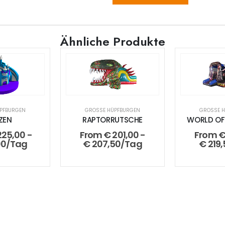
Ähnliche Produkte
PFBURGEN
GROSSE HÜPFBURGEN
GROSSE H
ZEN
RAPTORRUTSCHE
WORLD OF
25,00
-
From
€
201,00
-
From
00
/Tag
€
207,50
/Tag
€
219,