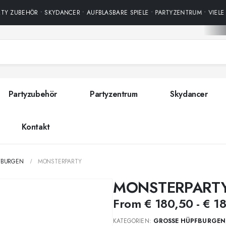
 ZUBEHÖR • SKYDANCER • AUFBLASBARE SPIELE • PARTYZENTRUM • VIELE 
Partyzubehör
Partyzentrum
Skydancer
Kontakt
FBURGEN
MONSTERPARTY
MONSTERPART
From
€
180,50
-
€
18
KATEGORIEN:
GROSSE HÜPFBURGEN