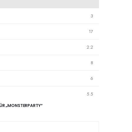
3
17
2.2
8
6
5.5
 FÜR „MONSTERPARTY“