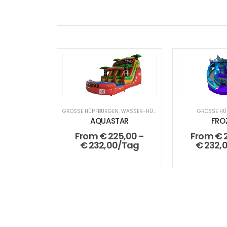
GROSSE HÜPFBURGEN
,
WASSER-HÜPFBURGEN
GROSSE HÜ
AQUASTAR
FRO
From
€
225,00
-
From
€
2
€
232,00
/Tag
€
232,