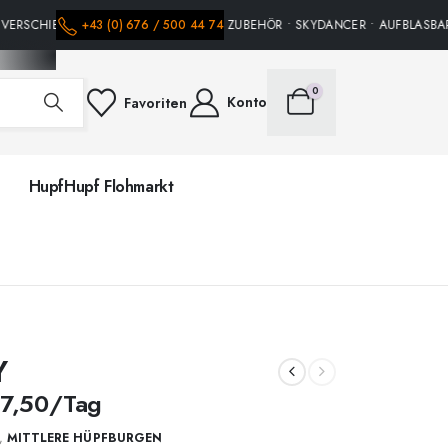
VERSCHIEDENE HÜPFBURGEN • PARTY ZUBEHÖR • SKYDANCER • AUFBLASBARE 
+43 (0) 676 / 500 44 74
0
Konto
Favoriten
HupfHupf Flohmarkt
Y
7,50
/Tag
,
MITTLERE HÜPFBURGEN