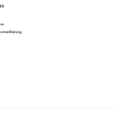
ES
um
hutzerklärung