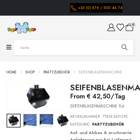
+43 (0) 676 / 500 44 74
0
HOME
SHOP
PARTYZUBEHÖR
SEIFENBLASENMASCHINE
SEIFENBLASENMA
From
€
42,50
/Tag
SEIFENBLASENMASCHINE für
ARTIKELNUMMER:
77B3E345139C
KATEGORIE:
PARTYZUBEHÖR
Auf- und Abbau & erschwerte
Anlieferung nur bei Lieferung