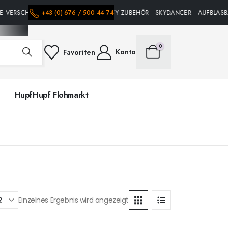
E VERSCHIEDENE HÜPFBURGEN • PARTY ZUBEHÖR • SKYDANCER • AUFBLASBA
+43 (0) 676 / 500 44 74
0
Konto
Favoriten
HupfHupf Flohmarkt
Einzelnes Ergebnis wird angezeigt