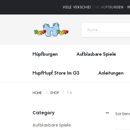
VIELE VERSCHIEDENE HÜPFBURGEN • PA
Hüpfburgen
Aufblasbare Spiele
HupfHupf Store Im G3
Anleitungen
HOME
SHOP
1.6
Category
Sortier
Aufblasbare Spiele