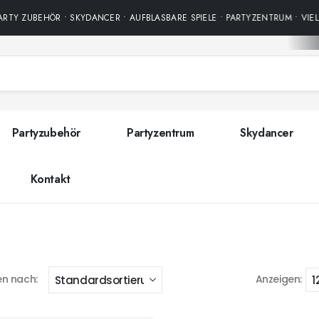
RTY ZUBEHÖR • SKYDANCER • AUFBLASBARE SPIELE • PARTYZENTRUM • VIEL
Partyzubehör
Partyzentrum
Skydancer
Kontakt
en nach:
Anzeigen: