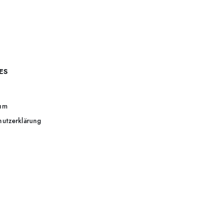
ES
um
hutzerklärung