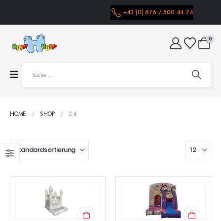
+43 (0) 676 / 500 44 74
0
HOME
SHOP
2.4