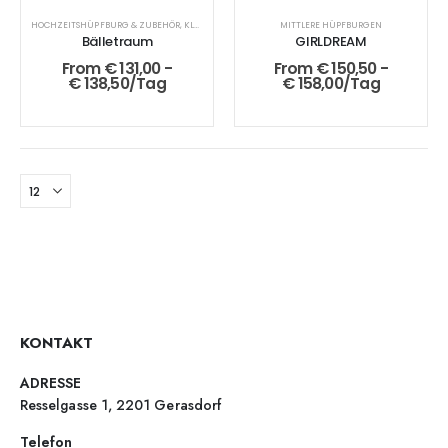
HOCHZEITSHÜPFBURG & ZUBEHÖR
,
KLEINE HÜPFBURGEN
MITTLERE HÜPFBURGEN
Bälletraum
GIRLDREAM
From
€
131,00
-
From
€
150,50
-
€
138,50
/Tag
€
158,00
/Tag
KONTAKT
ADRESSE
Resselgasse 1, 2201 Gerasdorf
Telefon