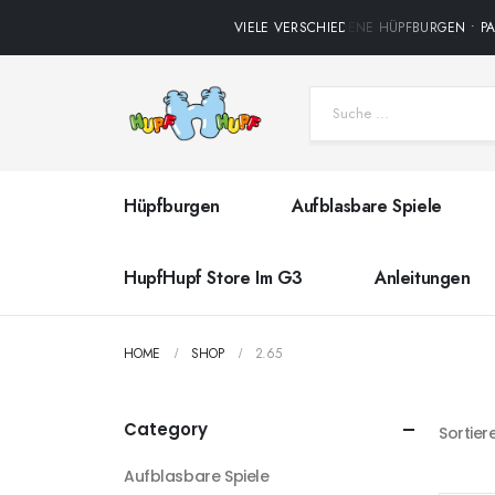
VIELE VERSCHIEDENE HÜPFBURGEN • PAR
Hüpfburgen
Aufblasbare Spiele
HupfHupf Store Im G3
Anleitungen
HOME
SHOP
2.65
Category
Sortier
Aufblasbare Spiele