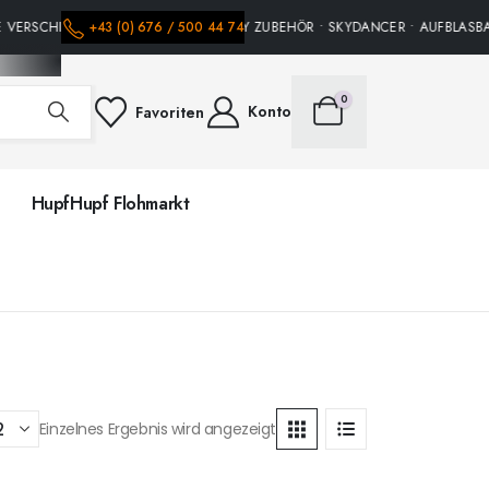
 VERSCHIEDENE HÜPFBURGEN • PARTY ZUBEHÖR • SKYDANCER • AUFBLASBAR
+43 (0) 676 / 500 44 74
0
Konto
Favoriten
HupfHupf Flohmarkt
Einzelnes Ergebnis wird angezeigt