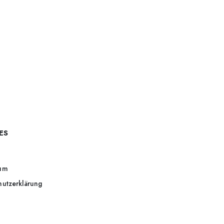
ES
um
hutzerklärung