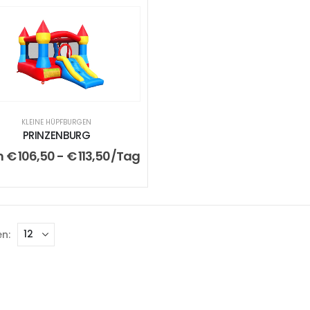
KLEINE HÜPFBURGEN
PRINZENBURG
m
€
106,50
-
€
113,50
/Tag
n: