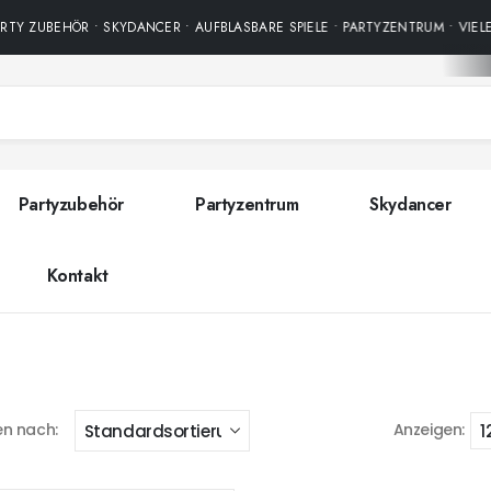
TY ZUBEHÖR • SKYDANCER • AUFBLASBARE SPIELE • PARTYZENTRUM • VIELE
Partyzubehör
Partyzentrum
Skydancer
Kontakt
en nach:
Anzeigen: