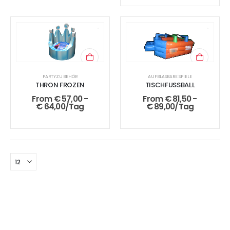
PARTYZUBEHÖR
AUFBLASBARE SPIELE
THRON FROZEN
TISCHFUSSBALL
From
€
57,00
-
From
€
81,50
-
€
64,00
/Tag
€
89,00
/Tag