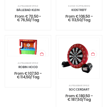
AUFBLASBARE SPIELE
KLEINE HÜPFBURGEN
BÄLLEBAD KLEIN
KIDSTREFF
From
€
70,50
-
From
€
106,50
-
€
76,50
/Tag
€
113,50
/Tag
AUFBLASBARE SPIELE
ROBIN HOOD
From
€
107,50
-
€
114,50
/Tag
AUFBLASBARE SPIELE
SOCCERDART
From
€
180,50
-
€
187,50
/Tag