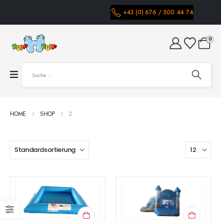
+43 (0) 676 / 500 44 74
0
HOME
SHOP
2