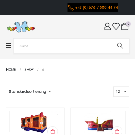
+43 (0) 676 / 500 44 74
0
HOME
SHOP
6