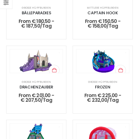
GROSSE HÜPFBURGEN
MITTLERE HÜPFBURGEN
BÄLLEPARADIES
CAPTAIN HOOK
From
€
180,50
-
From
€
150,50
-
€
187,50
/Tag
€
158,00
/Tag
GROSSE HÜPFBURGEN
GROSSE HÜPFBURGEN
DRACHENZAUBER
FROZEN
From
€
201,00
-
From
€
225,00
-
€
207,50
/Tag
€
232,00
/Tag