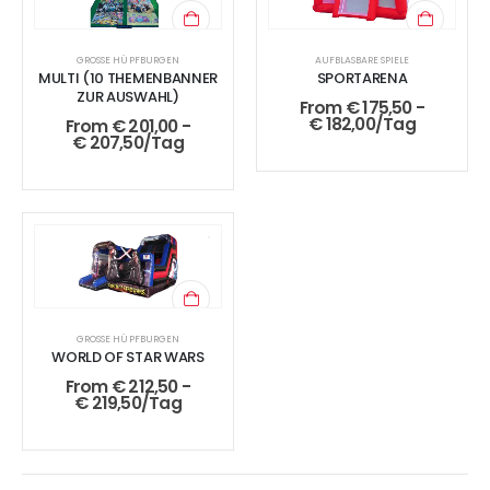
GROSSE HÜPFBURGEN
AUFBLASBARE SPIELE
MULTI (10 THEMENBANNER
SPORTARENA
ZUR AUSWAHL)
From
€
175,50
-
€
182,00
/Tag
From
€
201,00
-
€
207,50
/Tag
GROSSE HÜPFBURGEN
WORLD OF STAR WARS
From
€
212,50
-
€
219,50
/Tag