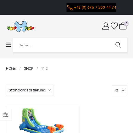
+43 (0) 676 / 500 44 74
0
HOME
SHOP
11.2