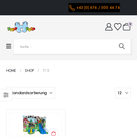
+43 (0) 676 / 500 44 74
0
HOME
SHOP
11.5