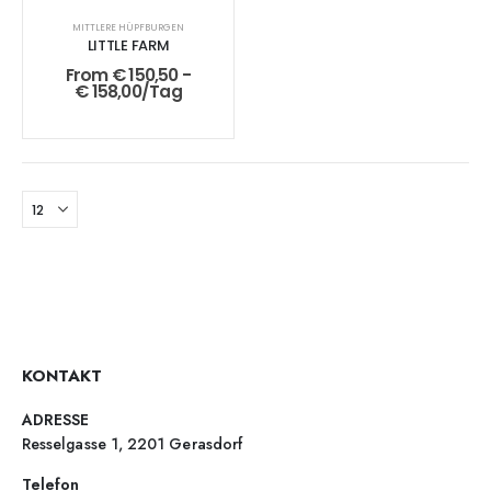
MITTLERE HÜPFBURGEN
LITTLE FARM
From
€
150,50
-
€
158,00
/Tag
KONTAKT
ADRESSE
Resselgasse 1, 2201 Gerasdorf
Telefon