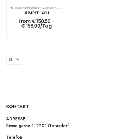
MITTLERE HÜPFBURGEN
,
WASSER-HÜPFBURGEN
JUMPSPLASH
From
€
150,50
-
€
158,00
/Tag
KONTAKT
ADRESSE
Resselgasse 1, 2201 Gerasdorf
Telefon