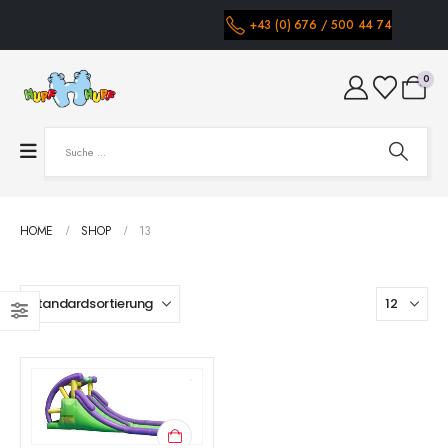
+43 (0) 676 / 500 44 74
0
HOME
SHOP
13