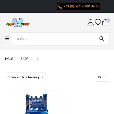
+43 (0) 676 / 500 44 74
0
HOME
SHOP
16