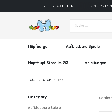
VIELE VERSCHIEDENE HÜPFBURGEN • PARTY ZU
Hüpfburgen
Aufblasbare Spiele
HupfHupf Store Im G3
Anleitungen
HOME
SHOP
19.6
Category
Sortier
Aufblasbare Spiele