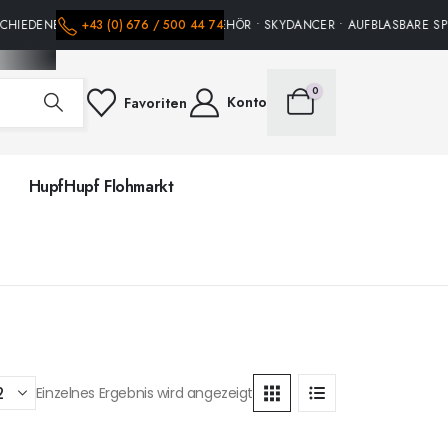
CHIEDENE HÜPFBURGEN • PARTY ZUBEHÖR • SKYDANCER • AUFBLASBARE SPI
+43 (0) 676 / 500 44 74
0
Konto
Favoriten
HupfHupf Flohmarkt
Einzelnes Ergebnis wird angezeigt