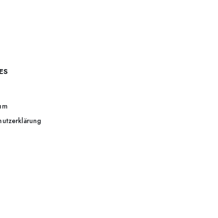
ES
um
hutzerklärung