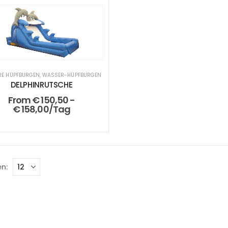
ERE HÜPFBURGEN
,
WASSER-HÜPFBURGEN
DELPHINRUTSCHE
From
€
150,50
-
€
158,00
/Tag
n: