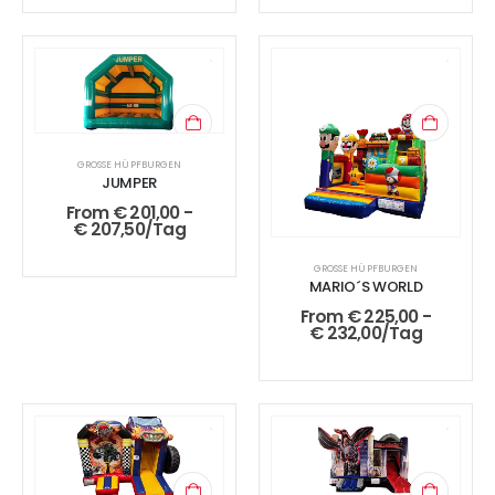
GROSSE HÜPFBURGEN
JUMPER
From
€
201,00
-
€
207,50
/Tag
GROSSE HÜPFBURGEN
MARIO´S WORLD
From
€
225,00
-
€
232,00
/Tag