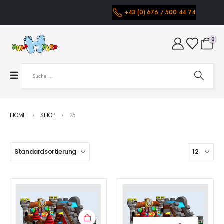
+43 (0) 676 / 500 44 74
0
HOME
SHOP
25