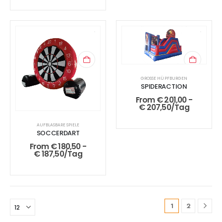
GROSSE HÜPFBURGEN
SPIDERACTION
From
€
201,00
-
€
207,50
/Tag
AUFBLASBARE SPIELE
SOCCERDART
From
€
180,50
-
€
187,50
/Tag
1
2