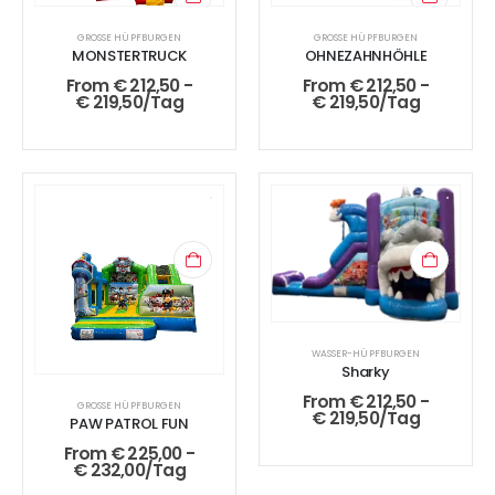
GROSSE HÜPFBURGEN
GROSSE HÜPFBURGEN
MONSTERTRUCK
OHNEZAHNHÖHLE
From
€
212,50
-
From
€
212,50
-
€
219,50
/Tag
€
219,50
/Tag
WASSER-HÜPFBURGEN
Sharky
From
€
212,50
-
GROSSE HÜPFBURGEN
€
219,50
/Tag
PAW PATROL FUN
From
€
225,00
-
€
232,00
/Tag