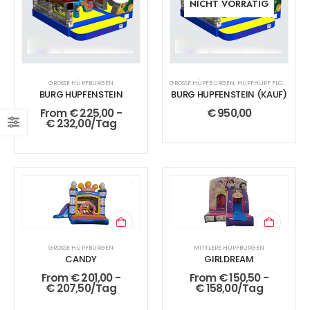
NICHT VORRÄTIG
GROSSE HÜPFBURGEN
GROSSE HÜPFBURGEN
,
HUPFHUPF FLOHMARKT
BURG HUPFENSTEIN
BURG HUPFENSTEIN (KAUF)
From
€
225,00
-
€
950,00
€
232,00
/Tag
GROSSE HÜPFBURGEN
MITTLERE HÜPFBURGEN
CANDY
GIRLDREAM
From
€
201,00
-
From
€
150,50
-
€
207,50
/Tag
€
158,00
/Tag