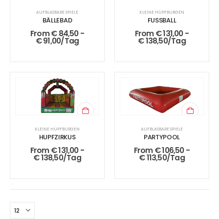
AUFBLASBARE SPIELE
KLEINE HÜPFBURGEN
BÄLLEBAD
FUSSBALL
From
€
84,50
-
From
€
131,00
-
€
91,00
/Tag
€
138,50
/Tag
KLEINE HÜPFBURGEN
AUFBLASBARE SPIELE
HUPFZIRKUS
PARTYPOOL
From
€
131,00
-
From
€
106,50
-
€
138,50
/Tag
€
113,50
/Tag