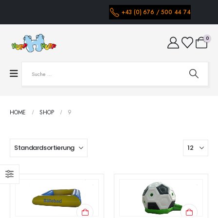
+43 (0) 676 / 500 44 74
0
HOME
SHOP
9