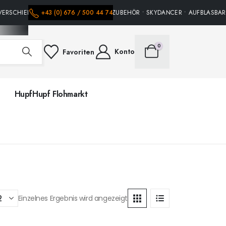
VERSCHIEDENE HÜPFBURGEN • PARTY ZUBEHÖR • SKYDANCER • AUFBLASBARE 
+43 (0) 676 / 500 44 74
0
Konto
Favoriten
HupfHupf Flohmarkt
Einzelnes Ergebnis wird angezeigt