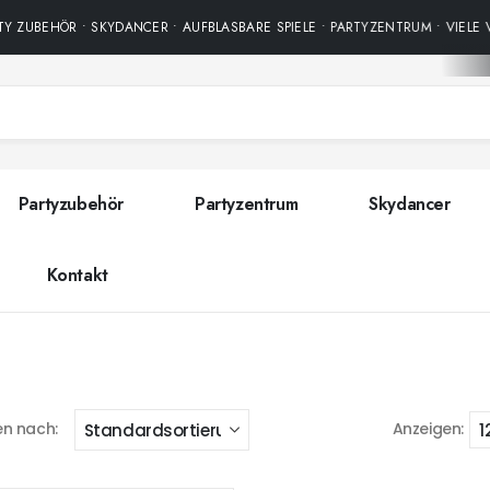
Y ZUBEHÖR • SKYDANCER • AUFBLASBARE SPIELE • PARTYZENTRUM • VIELE 
Partyzubehör
Partyzentrum
Skydancer
Kontakt
en nach:
Anzeigen: