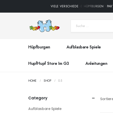
VIELE VERSCHIEDENE HÜPFBURGEN • PART
Hüpfburgen
Aufblasbare Spiele
HupfHupf Store Im G3
Anleitungen
HOME
SHOP
0.5
Category
Sortier
Aufblasbare Spiele