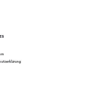
ES
um
hutzerklärung