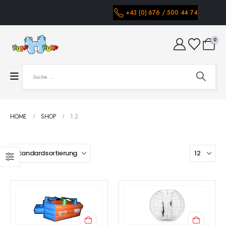
+43 (0) 676 / 500 44 74
0
HOME
SHOP
1.2