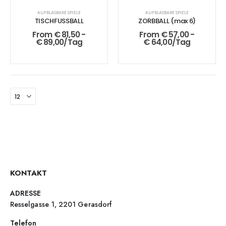
AUFBLASBARE SPIELE
AUFBLASBARE SPIELE
TISCHFUSSBALL
ZORBBALL (max 6)
From
€
81,50
-
From
€
57,00
-
€
89,00
/Tag
€
64,00
/Tag
KONTAKT
ADRESSE
Resselgasse 1, 2201 Gerasdorf
Telefon