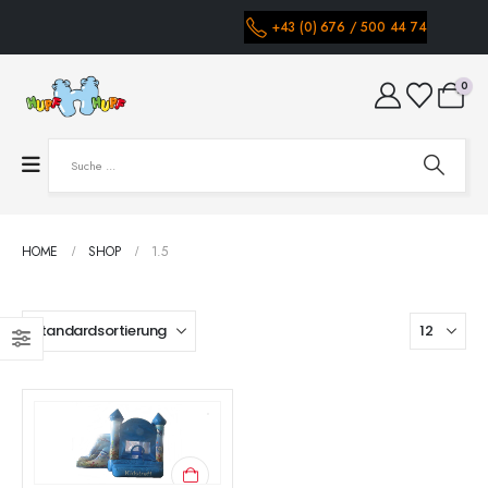
+43 (0) 676 / 500 44 74
0
HOME
SHOP
1.5