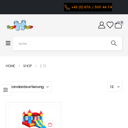
+43 (0) 676 / 500 44 74
0
HOME
SHOP
2.15