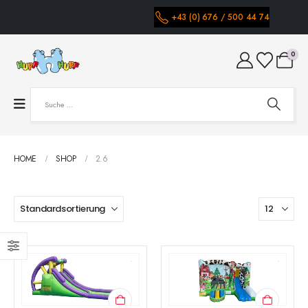
+43 (0) 676 / 500 44 74
0
HOME
SHOP
2.6