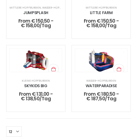
MITTLERE HÜPFBURGEN
,
WASSER-HÜPFBURGEN
MITTLERE HÜPFBURGEN
JUMPSPLASH
LITTLE FARM
From
€
150,50
-
From
€
150,50
-
€
158,00
/Tag
€
158,00
/Tag
KLEINE HÜPFBURGEN
WASSER-HÜPFBURGEN
SKYKIDS BIG
WATERPARADISE
From
€
131,00
-
From
€
180,50
-
€
138,50
/Tag
€
187,50
/Tag