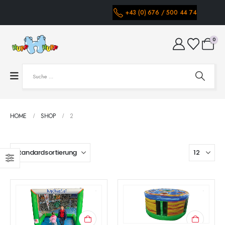
+43 (0) 676 / 500 44 74
0
HOME
SHOP
2