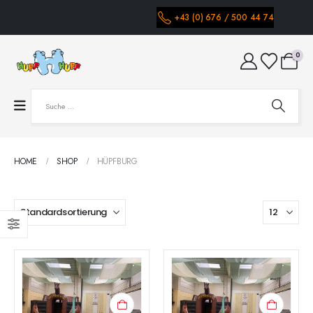
+43 (0) 676 / 500 44 74
0
HOME
SHOP
HÜPFBURG