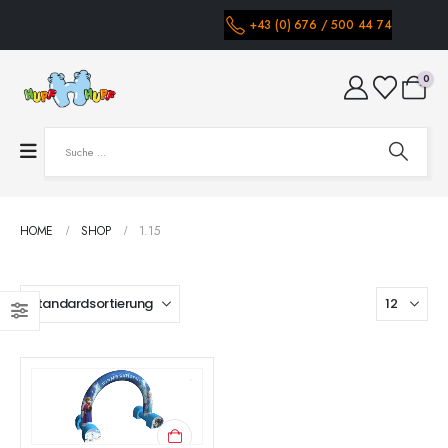
+43 (0) 676 / 500 44 74
0
HOME
SHOP
1.15