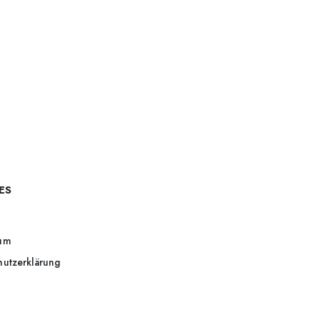
ES
um
hutzerklärung