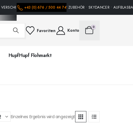
 VERSCHIEDENE HÜPFBURGEN • PARTY ZUBEHÖR • SKYDANCER • AUFBLASBARE
+43 (0) 676 / 500 44 74
0
Konto
Favoriten
HupfHupf Flohmarkt
Einzelnes Ergebnis wird angezeigt