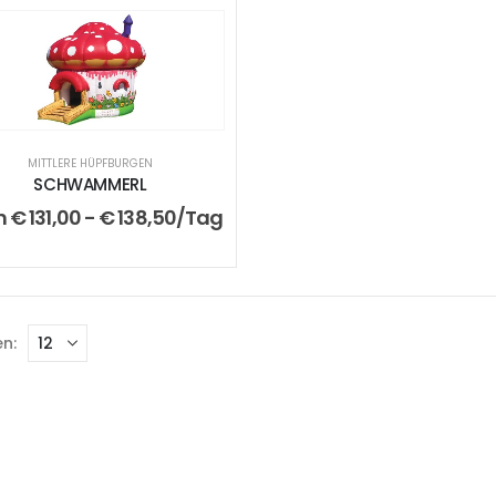
MITTLERE HÜPFBURGEN
SCHWAMMERL
m
€
131,00
-
€
138,50
/Tag
n: