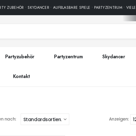
TY ZUBEHÖR • SKYDANCER • AUFBLASBARE SPIELE • PARTYZENTRUM • VIELE
Partyzubehör
Partyzentrum
Skydancer
Kontakt
en nach:
Anzeigen: