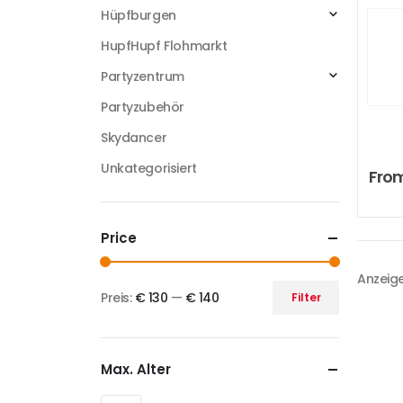
Hüpfburgen
HupfHupf Flohmarkt
Partyzentrum
Partyzubehör
Skydancer
Unkategorisiert
Fro
Price
Anzeige
Preis:
€ 130
—
€ 140
Filter
Max. Alter