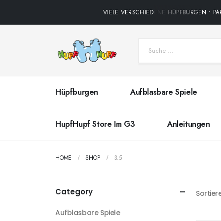
VIELE VERSCHIEDENE HÜPFBURGEN • PAR
Hüpfburgen
Aufblasbare Spiele
HupfHupf Store Im G3
Anleitungen
HOME
SHOP
3.5
Category
Sortier
Aufblasbare Spiele