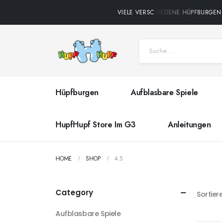
VIELE VERSCHIEDENE HÜPFBURGEN •
Hüpfburgen
Aufblasbare Spiele
HupfHupf Store Im G3
Anleitungen
HOME
SHOP
4.5
Category
Sortier
Aufblasbare Spiele