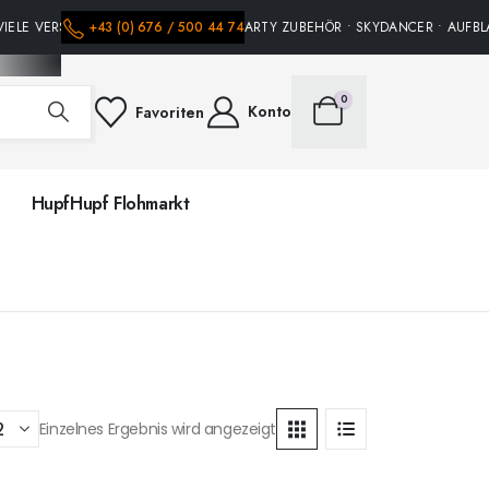
IELE VERSCHIEDENE HÜPFBURGEN • PARTY ZUBEHÖR • SKYDANCER • AUFBLA
+43 (0) 676 / 500 44 74
0
Konto
Favoriten
HupfHupf Flohmarkt
Einzelnes Ergebnis wird angezeigt