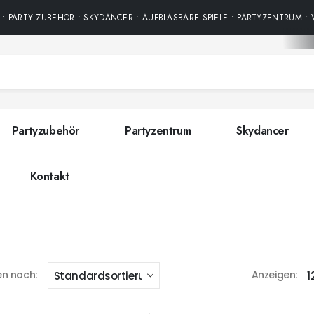
 PARTY ZUBEHÖR • SKYDANCER • AUFBLASBARE SPIELE • PARTYZENTRUM • V
Partyzubehör
Partyzentrum
Skydancer
Kontakt
en nach:
Anzeigen: