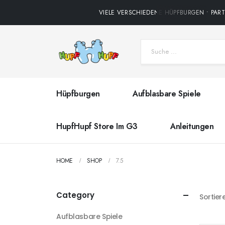
VIELE VERSCHIEDENE HÜPFBURGEN • PARTY
Hüpfburgen
Aufblasbare Spiele
HupfHupf Store Im G3
Anleitungen
HOME
SHOP
7.5
Category
Sortier
Aufblasbare Spiele