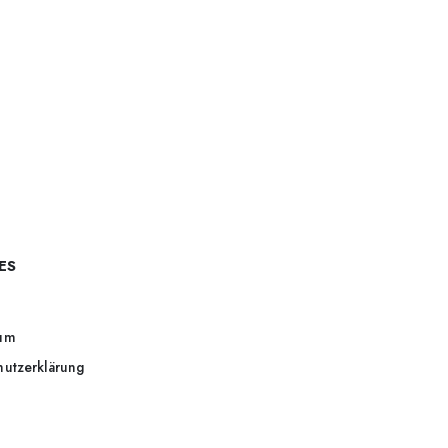
ES
um
hutzerklärung