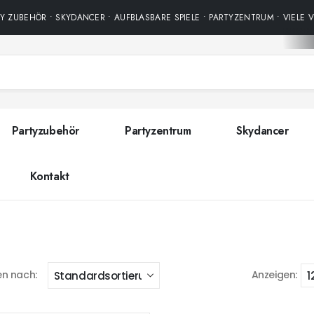
 ZUBEHÖR • SKYDANCER • AUFBLASBARE SPIELE • PARTYZENTRUM • VIELE V
Partyzubehör
Partyzentrum
Skydancer
Kontakt
en nach:
Anzeigen: