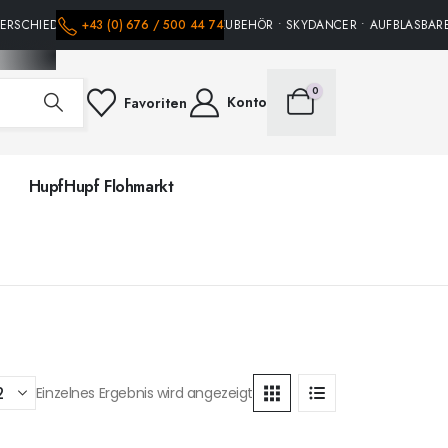
ERSCHIEDENE HÜPFBURGEN • PARTY ZUBEHÖR • SKYDANCER • AUFBLASBARE 
+43 (0) 676 / 500 44 74
0
Konto
Favoriten
HupfHupf Flohmarkt
Einzelnes Ergebnis wird angezeigt