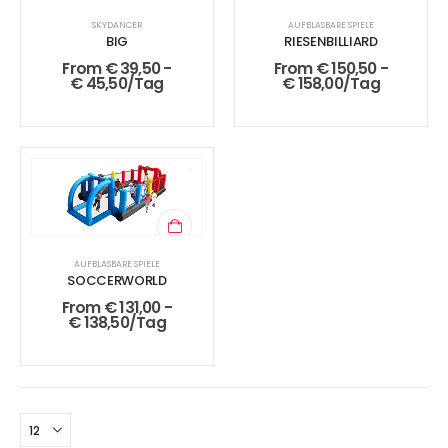
SKYDANCER
AUFBLASBARE SPIELE
BIG
RIESENBILLIARD
From
€
39,50
-
From
€
150,50
-
€
45,50
/Tag
€
158,00
/Tag
AUFBLASBARE SPIELE
SOCCERWORLD
From
€
131,00
-
€
138,50
/Tag