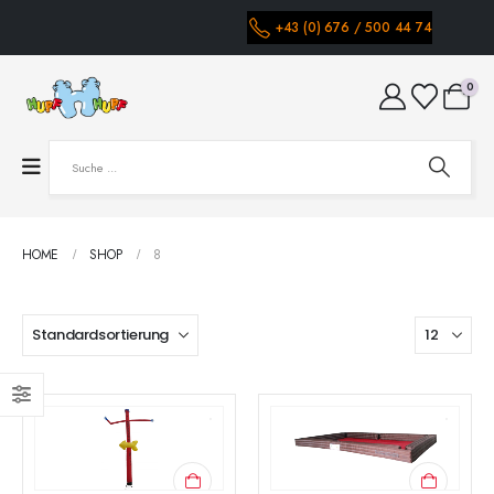
+43 (0) 676 / 500 44 74
0
HOME
SHOP
8