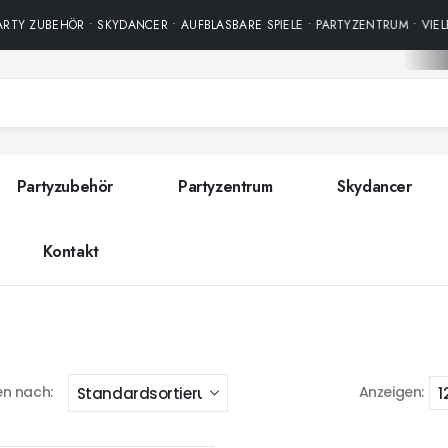
RTY ZUBEHÖR • SKYDANCER • AUFBLASBARE SPIELE • PARTYZENTRUM • VIEL
Partyzubehör
Partyzentrum
Skydancer
Kontakt
en nach:
Anzeigen: