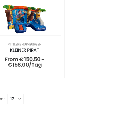
MITTLERE HÜPFBURGEN
KLEINER PIRAT
From
€
150,50
-
€
158,00
/Tag
n: