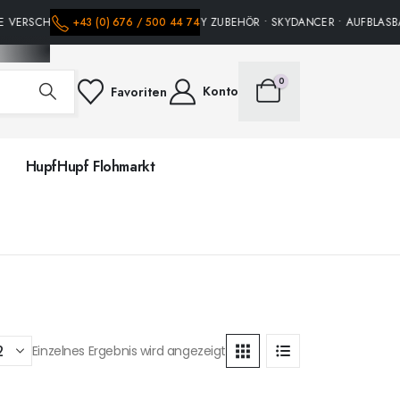
E VERSCHIEDENE HÜPFBURGEN • PARTY ZUBEHÖR • SKYDANCER • AUFBLASBAR
+43 (0) 676 / 500 44 74
0
Konto
Favoriten
HupfHupf Flohmarkt
Einzelnes Ergebnis wird angezeigt