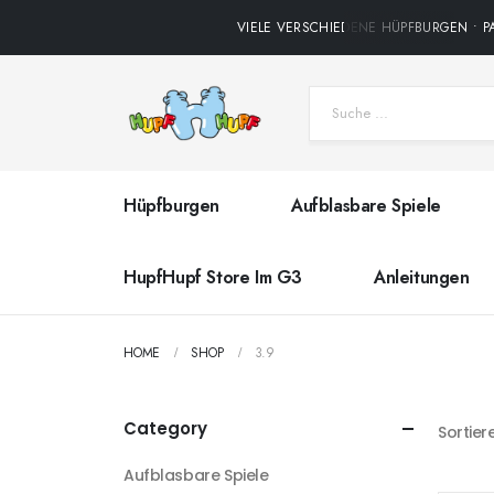
VIELE VERSCHIEDENE HÜPFBURGEN • PA
Hüpfburgen
Aufblasbare Spiele
HupfHupf Store Im G3
Anleitungen
HOME
SHOP
3.9
Category
Sortier
Aufblasbare Spiele