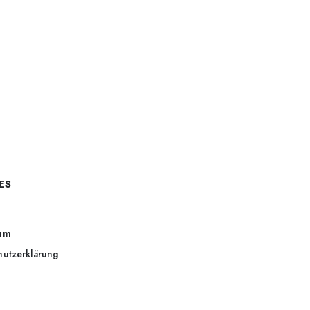
ES
um
hutzerklärung