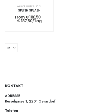
WASSER-HÜPFBURGEN
SPLISH SPLASH
From
€
180,50
-
€
187,50
/Tag
KONTAKT
ADRESSE
Resselgasse 1, 2201 Gerasdorf
Telefon