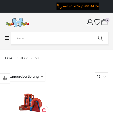
+43 (0) 676 / 500 44 74
0
HOME
SHOP
5.3