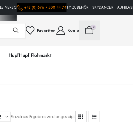
LE VERSCHIEDENE HÜPFBURGEN • PARTY ZUBEHÖR • SKYDANCER • AUFBLASBA
+43 (0) 676 / 500 44 74
0
Konto
Favoriten
HupfHupf Flohmarkt
Einzelnes Ergebnis wird angezeigt