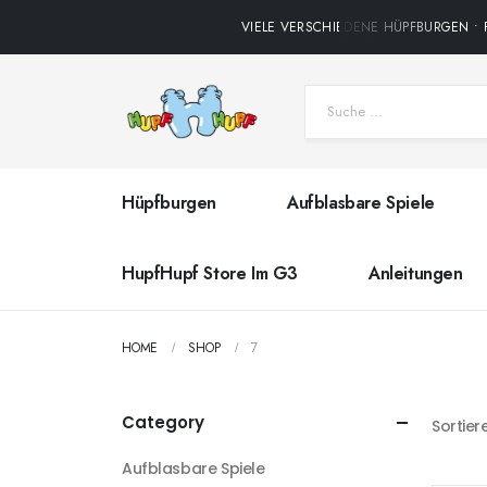
VIELE VERSCHIEDENE HÜPFBURGEN • P
Hüpfburgen
Aufblasbare Spiele
HupfHupf Store Im G3
Anleitungen
HOME
SHOP
7
Category
Sortier
Aufblasbare Spiele