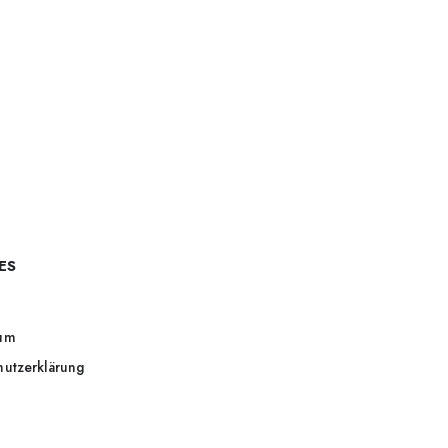
ES
um
hutzerklärung