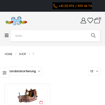
+43 (0) 676 / 500 44 74
0
HOME
SHOP
7