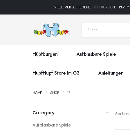
VIELE VERSCHIEDENE HÜPFBURGEN • PARTY 
Hüpfburgen
Aufblasbare Spiele
HupfHupf Store Im G3
Anleitungen
HOME
SHOP
17
Category
Sortier
Aufblasbare Spiele