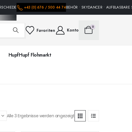
RSCHIEDENE HÜPFBURGEN • PARTY ZUBEHÖR • SKYDANCER • AUFBLASBARE SP
+43 (0) 676 / 500 44 74
0
Konto
Favoriten
HupfHupf Flohmarkt
Alle 3 Ergebnisse werden angezeigt