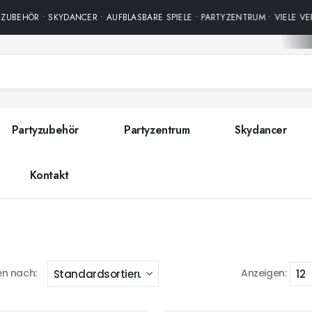
ZUBEHÖR • SKYDANCER • AUFBLASBARE SPIELE • PARTYZENTRUM • VIELE VE
Partyzubehör
Partyzentrum
Skydancer
Kontakt
en nach:
Anzeigen: