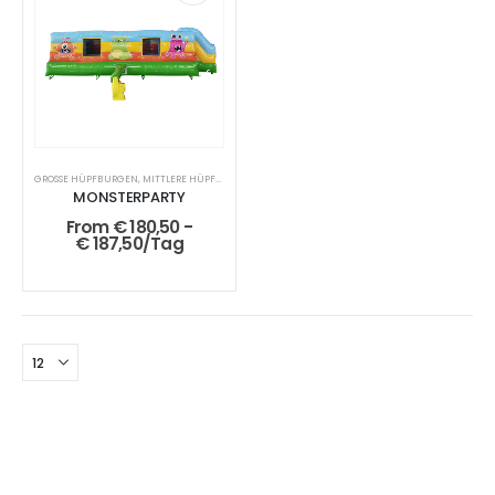
GROSSE HÜPFBURGEN
,
MITTLERE HÜPFBURGEN
MONSTERPARTY
From
€
180,50
-
€
187,50
/Tag