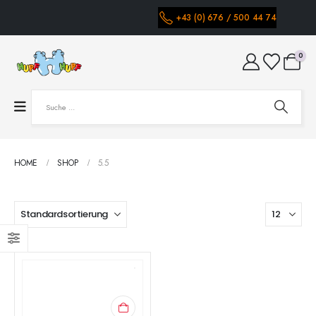
+43 (0) 676 / 500 44 74
0
HOME
SHOP
5.5