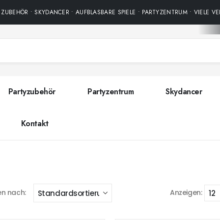
ZUBEHÖR • SKYDANCER • AUFBLASBARE SPIELE • PARTYZENTRUM • VIELE VE
Partyzubehör
Partyzentrum
Skydancer
Kontakt
en nach:
Anzeigen: