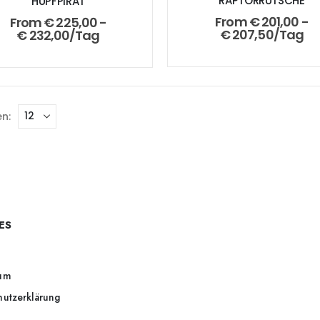
RAPTORRUTSCHE
HÜPFPIRAT
From
€
201,00
-
From
€
225,00
-
€
207,50
/Tag
€
232,00
/Tag
n:
ES
um
hutzerklärung