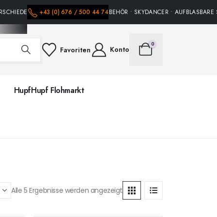
RSCHIEDENE HÜPFBURGEN • PARTY ZUBEHÖR • SKYDANCER • AUFBLASBARE SP
+43 (0) 676 / 500 44 74
0
Konto
Favoriten
HupfHupf Flohmarkt
Alle 5 Ergebnisse werden angezeigt