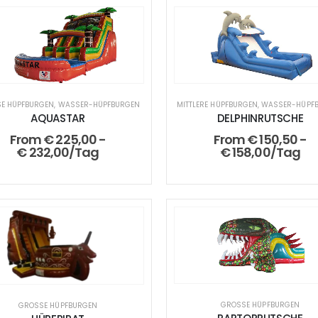
E HÜPFBURGEN
,
WASSER-HÜPFBURGEN
MITTLERE HÜPFBURGEN
,
WASSER-HÜPF
AQUASTAR
DELPHINRUTSCHE
From
€
225,00
-
From
€
150,50
-
€
232,00
/Tag
€
158,00
/Tag
GROSSE HÜPFBURGEN
GROSSE HÜPFBURGEN