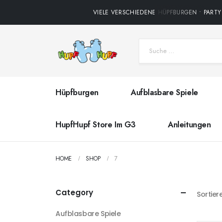
VIELE VERSCHIEDENE HÜPFBURGEN • PARTY 
Hüpfburgen
Aufblasbare Spiele
HupfHupf Store Im G3
Anleitungen
HOME
SHOP
7
Category
Sortier
Aufblasbare Spiele