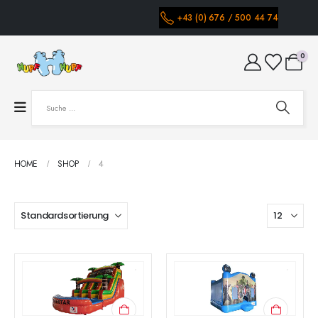
+43 (0) 676 / 500 44 74
0
HOME
SHOP
4