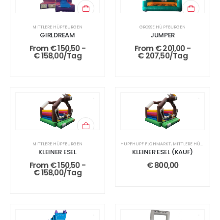
MITTLERE HÜPFBURGEN
GROSSE HÜPFBURGEN
GIRLDREAM
JUMPER
From
€
150,50
-
From
€
201,00
-
€
158,00
/Tag
€
207,50
/Tag
MITTLERE HÜPFBURGEN
HUPFHUPF FLOHMARKT
,
MITTLERE HÜPFBURGEN
KLEINER ESEL
KLEINER ESEL (KAUF)
From
€
150,50
-
€
800,00
€
158,00
/Tag