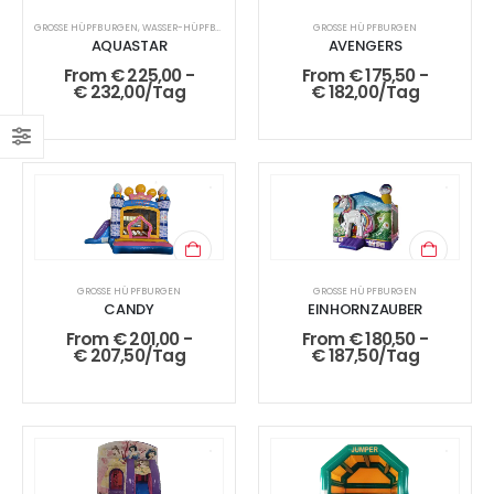
GROSSE HÜPFBURGEN
,
WASSER-HÜPFBURGEN
GROSSE HÜPFBURGEN
AQUASTAR
AVENGERS
From
€
225,00
-
From
€
175,50
-
€
232,00
/Tag
€
182,00
/Tag
GROSSE HÜPFBURGEN
GROSSE HÜPFBURGEN
CANDY
EINHORNZAUBER
From
€
201,00
-
From
€
180,50
-
€
207,50
/Tag
€
187,50
/Tag