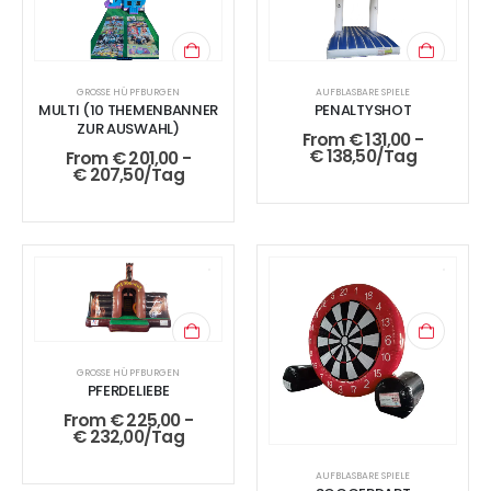
GROSSE HÜPFBURGEN
AUFBLASBARE SPIELE
MULTI (10 THEMENBANNER
PENALTYSHOT
ZUR AUSWAHL)
From
€
131,00
-
€
138,50
/Tag
From
€
201,00
-
€
207,50
/Tag
GROSSE HÜPFBURGEN
PFERDELIEBE
From
€
225,00
-
€
232,00
/Tag
AUFBLASBARE SPIELE